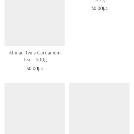
د.إ
30.00
Ahmad Tea’s Cardamom
Tea – 500g
د.إ
30.00